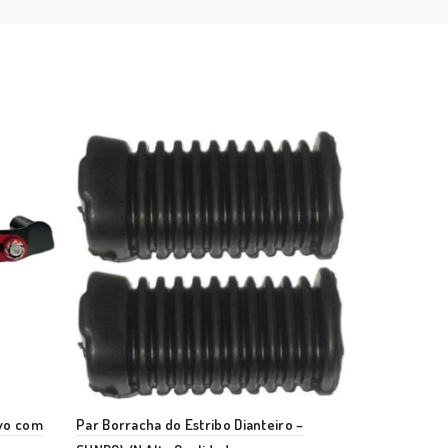
ivo com
Par Borracha do Estribo Dianteiro –
Pedal de Cam