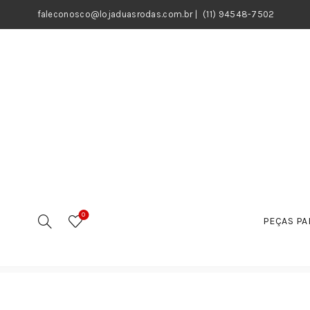
faleconosco@lojaduasrodas.com.br
|
(11) 94548-7502
0
PEÇAS PA
Início
Motos
Peças
Pedal / Borracha Estribo
Ped