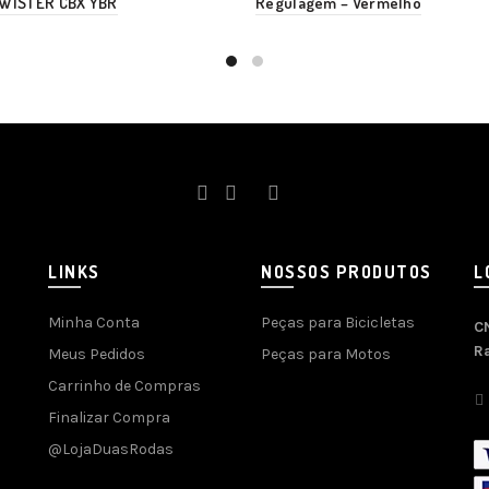
TWISTER CBX YBR
Regulagem – Vermelho
LINKS
NOSSOS PRODUTOS
L
Minha Conta
Peças para Bicicletas
C
R
Meus Pedidos
Peças para Motos
Carrinho de Compras
Finalizar Compra
@LojaDuasRodas