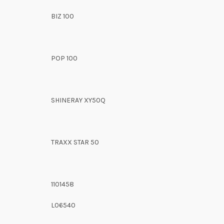
BIZ 100
POP 100
SHINERAY XY50Q
TRAXX STAR 50
1101458
L06540