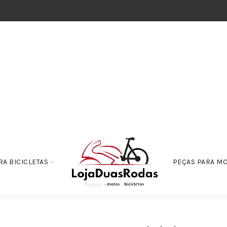
RA BICICLETAS
PEÇAS PARA M
al de Partida – Biz 100 – Pop 100 – Shineray 50 – Traxx 50