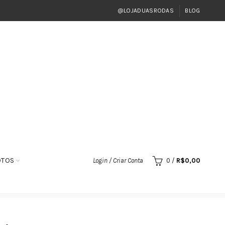
@LOJADUASRODAS
BLOG
OTOS
Login / Criar Conta
0
/
R$
0,00