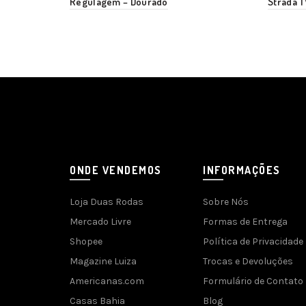
Regulagem – Dourado
Strada 
ONDE VENDEMOS
INFORMAÇÕES
Loja Duas Rodas
Sobre Nós
Mercado Livre
Formas de Entrega
Shopee
Política de Privacidade
Magazine Luiza
Trocas e Devoluções
Americanas.com
Formulário de Contato
Casas Bahia
Blog