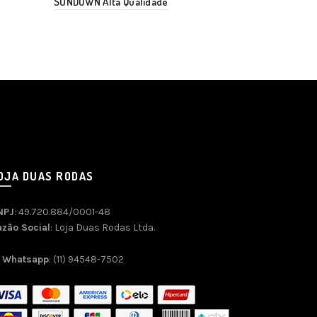
SUNDOWN Alta Qualidade
2006 a 2015
OJA DUAS RODAS
NPJ
: 49.720.884/0001-48
azão Social
: Loja Duas Rodas Ltda.
Whatsapp
: (11) 94548-7502