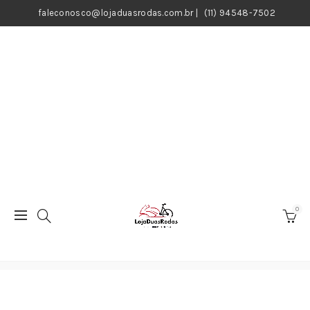
faleconosco@lojaduasrodas.com.br
|
(11) 94548-7502
0