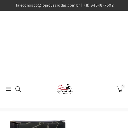
faleconosco@lojaduasrodas.com.br
|
(11) 94548-7502
0