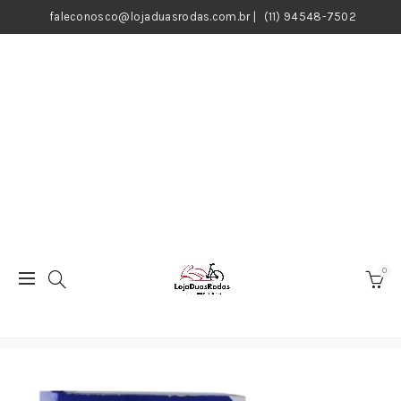
faleconosco@lojaduasrodas.com.br
|
(11) 94548-7502
0