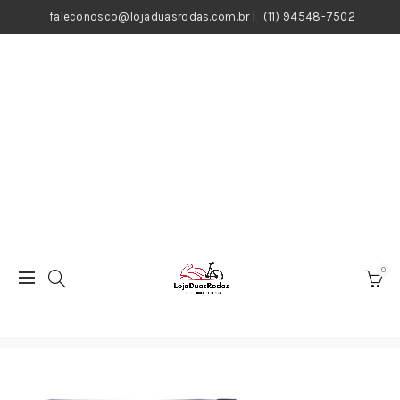
faleconosco@lojaduasrodas.com.br
|
(11) 94548-7502
0