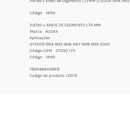
Pistão + Aneis de Segmento 1,75MM DT200R 1994 1995
Código 14190
PISTAO + ANEIS DE SEGMENTO 1,75 MM
Marca AUDAX
Aplicações
DT200R 1994 1995 1996 1997 1998 1999 2000
Código OEM DT200 1.75
Código 14190
7899468058912
Codigo do produto: L11072