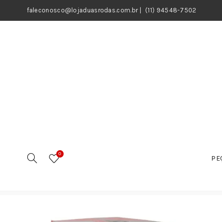
faleconosco@lojaduasrodas.com.br
|
(11) 94548-7502
0
PE
Início
Motos
Peças
Peças do Motor
Pistão / Kit