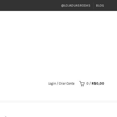
@LOJADUASRODAS
BLOG
Login / Criar Conta
0
/
R$
0,00