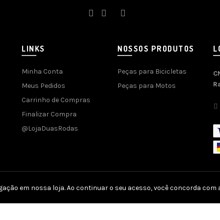
LINKS
NOSSOS PRODUTOS
L
Minha Conta
Peças para Bicicletas
C
R
Meus Pedidos
Peças para Motos
Carrinho de Compras
Finalizar Compra
@LojaDuasRodas
gação em nossa loja. Ao continuar o seu acesso, você concorda com a
por
Agência SOFT
| SEO e Otimização por
SEO Genius
| Plataforma
E