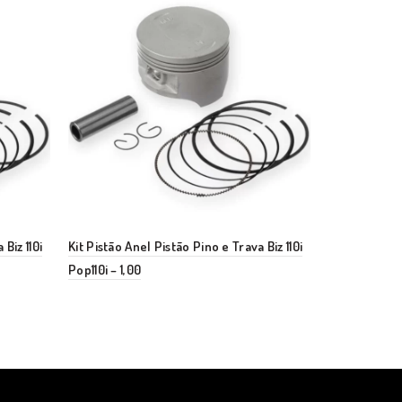
Biz 110i
Kit Pistão Anel Pistão Pino e Trava Biz 110i
Kit Pistão An
Pop110i – 1,00
Tornado – 1,