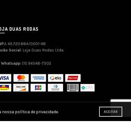
OJA DUAS RODAS
NPJ
: 49.720.884/0001-48
azão Social
: Loja Duas Rodas Ltda.
Whatsapp
: (11) 94548-7502
 nossa política de privacidade.
ACEITAR
commerce SEO