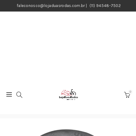
faleconosco@lojaduasrodas.com.br
|
(11) 94548-7502
0