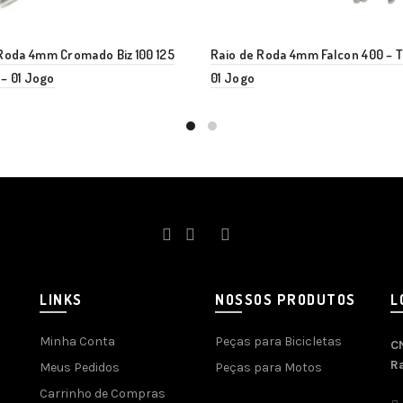
Roda 4mm Cromado Biz 100 125
Raio de Roda 4mm Falcon 400 – T
 – 01 Jogo
01 Jogo
LINKS
NOSSOS PRODUTOS
L
Minha Conta
Peças para Bicicletas
C
R
Meus Pedidos
Peças para Motos
Carrinho de Compras