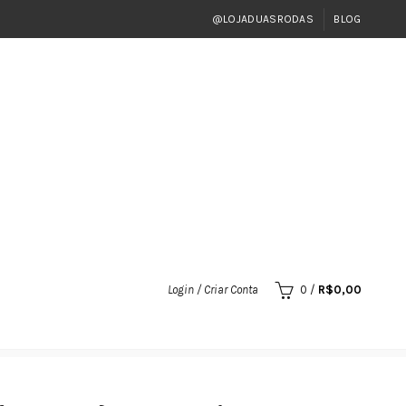
@LOJADUASRODAS
BLOG
Login / Criar Conta
0
/
R$
0,00
5/150 TITAN