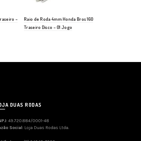
raseiro –
Raio de Roda 4mm Honda Bros 160
Raio de Rod
Traseiro Disco – 01 Jogo
XLX 350R Dia
OJA DUAS RODAS
NPJ
: 49.720.884/0001-48
azão Social
: Loja Duas Rodas Ltda.