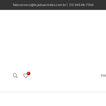
faleconosco@lojaduasrodas.com.br
|
(11) 94548-7502
0
PE
Início
Motos
Peças
Rodas / Pneus / Camaras
R