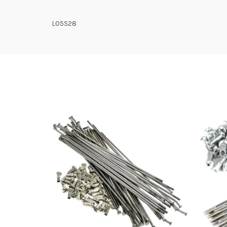
L05528