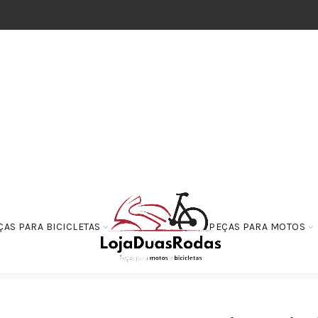
ÇAS PARA BICICLETAS
PEÇAS PARA MOTOS
odas
Raios da Roda
Raio de Roda (3,5mm) Cromado Moto Honda CG 12