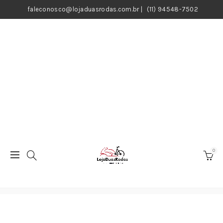
faleconosco@lojaduasrodas.com.br
|
(11) 94548-7502
0