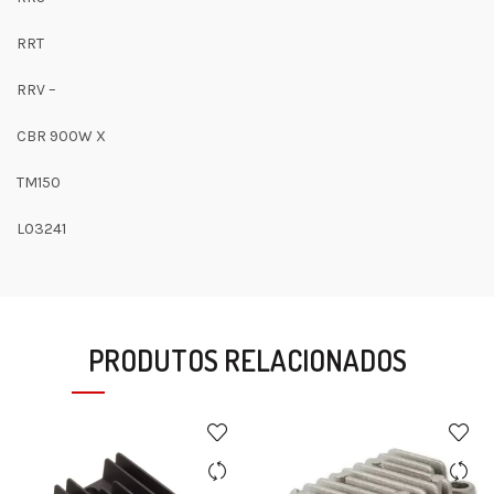
RRT
RRV –
CBR 900W X
TM150
L03241
PRODUTOS RELACIONADOS