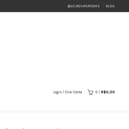
@LOJADUASRODAS
BLOG
Login / Criar Conta
0
/
R$
0,00