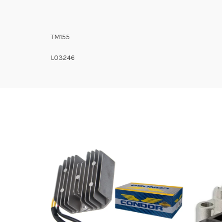
TM155
L03246