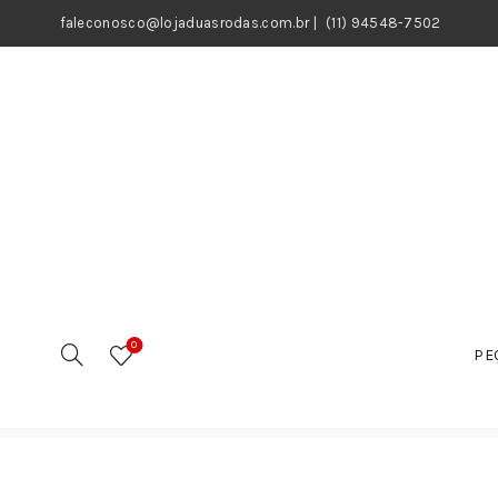
faleconosco@lojaduasrodas.com.br
|
(11) 94548-7502
0
PE
Início
Motos
Peças
Peças Elétricas
Reguladores