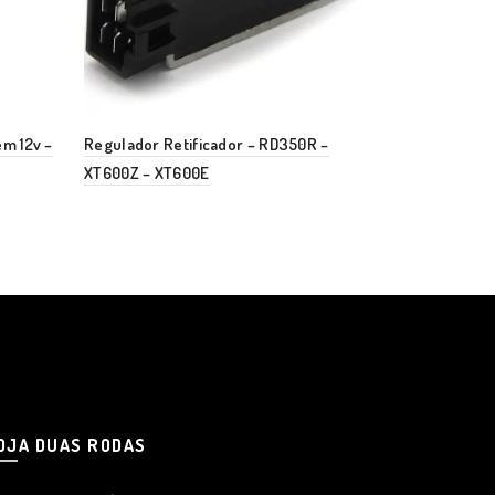
em 12v –
Regulador Retificador – RD350R –
Regulador R
XT600Z – XT600E
e Teneré 25
OJA DUAS RODAS