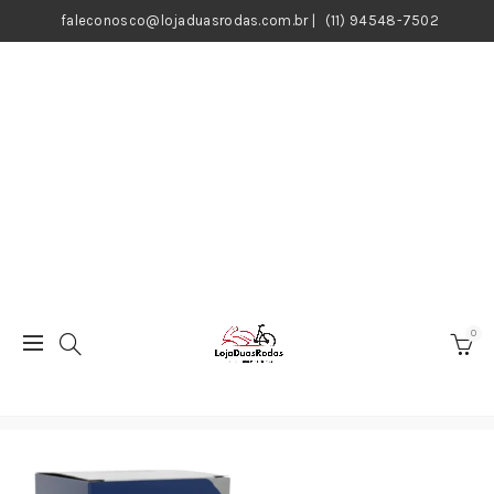
faleconosco@lojaduasrodas.com.br
|
(11) 94548-7502
0