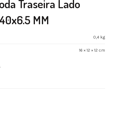
oda Traseira Lado
x40x6.5 MM
0,4 kg
16 × 12 × 12 cm
s