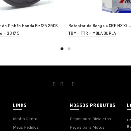
 do Pinhão Honda Biz 125 2006
Retentor de Bengala CRF NX XL –
e – 30 17 5
TDM – TTR – MOLA DUPLA
LINKS
NOSSOS PRODUTOS
L
Minha Conta
Peças para Bicicletas
C
R
Meus Pedidos
Peças para Motos