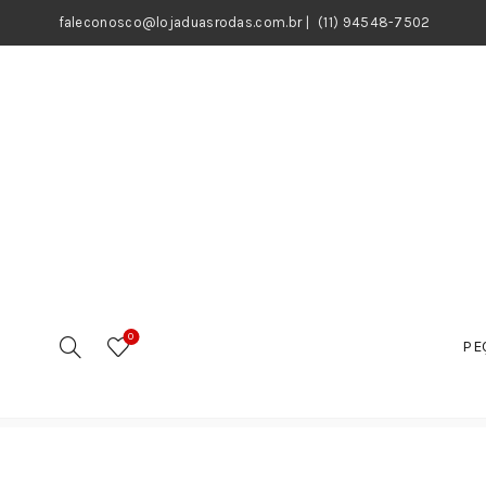
faleconosco@lojaduasrodas.com.br
|
(11) 94548-7502
0
PE
Início
Motos
Peças
Retentores
Retentor da Ro