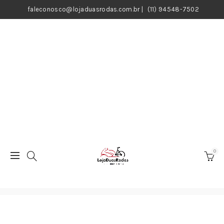
faleconosco@lojaduasrodas.com.br
|
(11) 94548-7502
0