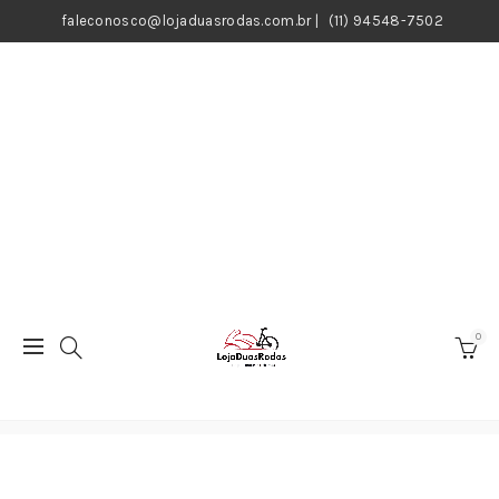
faleconosco@lojaduasrodas.com.br
|
(11) 94548-7502
0