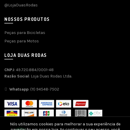
@LojaDuasRodas
NOSSOS PRODUTOS
Peças para Bicicletas
Peças para Motos
LOJA DUAS RODAS
CNPJ
: 49.720.884/0001-48
Razão Social
: Loja Duas Rodas Ltda.
Whatsapp
: (11) 94548-7502
Nós utilizamos cookies para melhorar a sua experiência de
navegação em nossa loja. Ao continuar o seu acesso, você