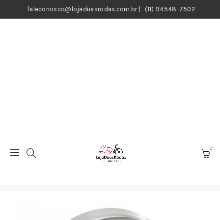
faleconosco@lojaduasrodas.com.br
|
(11) 94548-7502
0