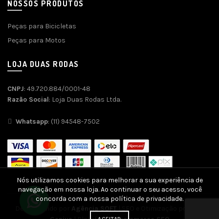
NOSSOS PRODUTOS
Peças para Bicicletas
Peças para Motos
LOJA DUAS RODAS
CNPJ
: 49.720.884/0001-48
Razão Social
: Loja Duas Rodas Ltda.
Whatsapp
: (11) 94548-7502
Nós utilizamos cookies para melhorar a sua experiência de
navegação em nossa loja. Ao continuar o seu acesso, você
concorda com a nossa política de privacidade.
Desenvolvido por
Agência SOFT
| SEO e Otimização por
SEO