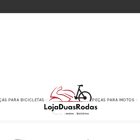
ÇAS PARA BICICLETAS
PEÇAS PARA MOTOS
mentos
Rolamento Agulha 22X29X30 da Balança – Twister 250 – CB300R