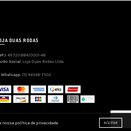
OJA DUAS RODAS
NPJ
: 49.720.884/0001-48
azão Social
: Loja Duas Rodas Ltda.
Whatsapp
: (11) 94548-7502
 nossa política de privacidade.
ACEITAR