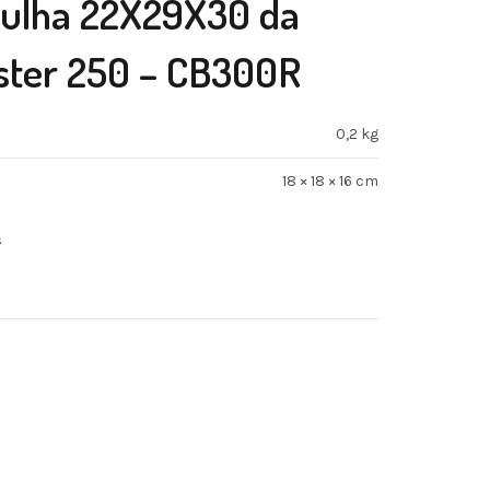
ulha 22X29X30 da
ister 250 – CB300R
0,2 kg
18 × 18 × 16 cm
s