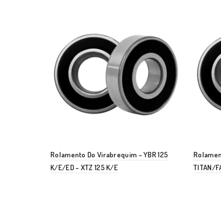
Rolamento Do Virabrequim – YBR 125
Rolamen
K/E/ED – XTZ 125 K/E
TITAN/F