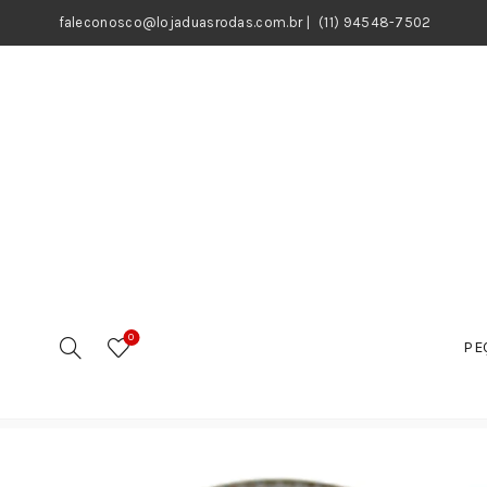
faleconosco@lojaduasrodas.com.br
|
(11) 94548-7502
0
PE
Início
Motos
Peças
Buchas e Rolamentos
Rola