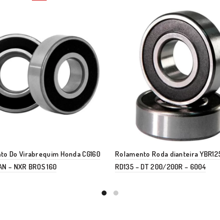
to Do Virabrequim Honda CG160
Rolamento Roda dianteira YBR12
AN – NXR BROS 160
RD135 – DT 200/200R – 6004