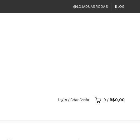
@LOJADUASRODAS
BLOG
Login / Criar Conta
0
/
R$
0,00