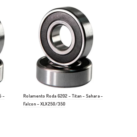
5 –
Rolamento Roda 6202 – Titan – Sahara –
Rolamento R
Falcon – XLX250/350
Quadriciclo 