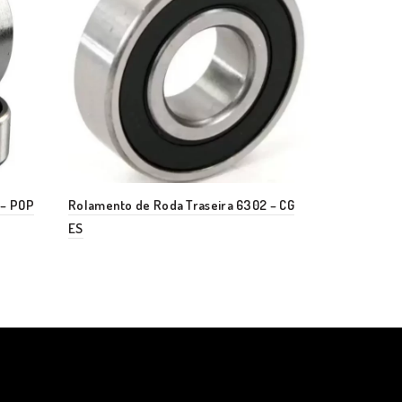
 – POP
Rolamento de Roda Traseira 6302 – CG
Rolamento R
ES
Quadriciclo 