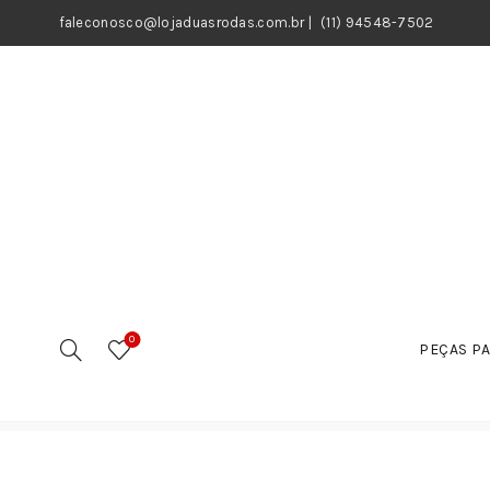
faleconosco@lojaduasrodas.com.br
|
(11) 94548-7502
0
PEÇAS PA
Início
Motos
Peças
Buchas e Rolamentos
Rola