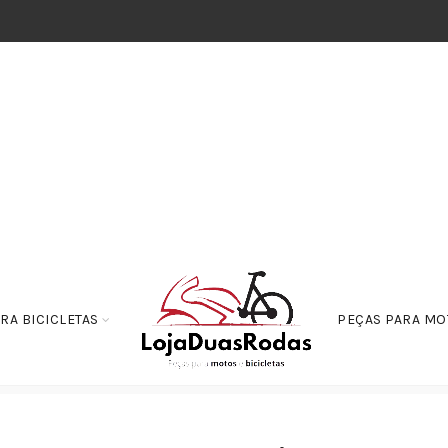
RA BICICLETAS
PEÇAS PARA MO
mentos
Rolamento Da Embreagem Honda C 100 BIZ Tampa Do Motor CB 