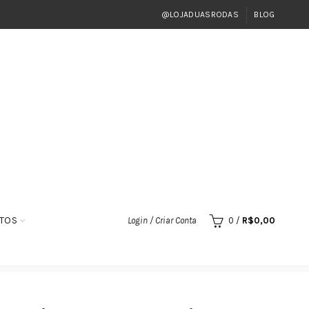
@LOJADUASRODAS
BLOG
TOS
Login / Criar Conta
0
/
R$
0,00
300