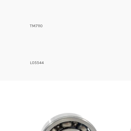
TM7110
L05544