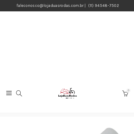
faleconosco@lojaduasrodas.com.br
|
(11) 94548-7502
0