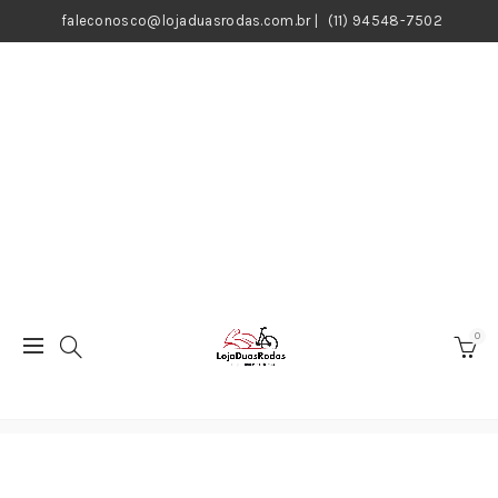
faleconosco@lojaduasrodas.com.br
|
(11) 94548-7502
0