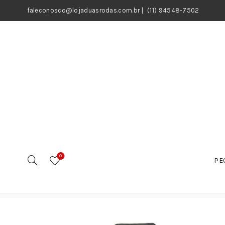
faleconosco@lojaduasrodas.com.br
|
(11) 94548-7502
0
PE
Início
Motos
Peças
Peças Elétricas
Sensores