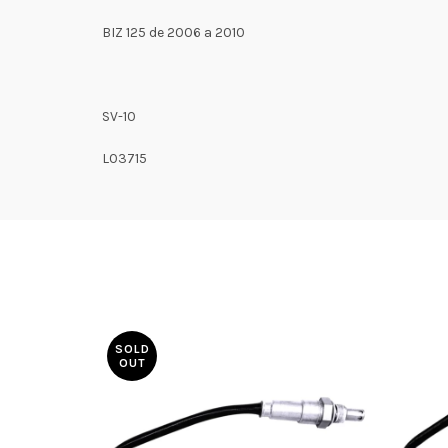
BIZ 125 de 2006 a 2010
SV-10
L03715
SOLD
OUT