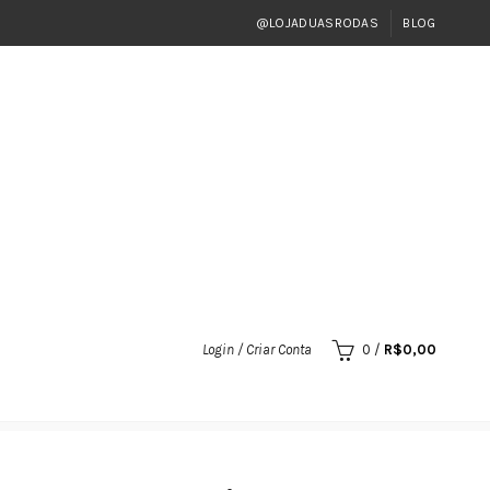
@LOJADUASRODAS
BLOG
Login / Criar Conta
0
/
R$
0,00