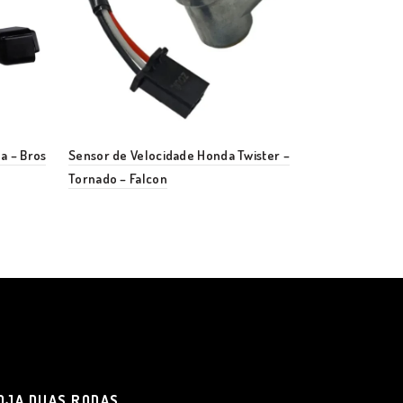
a – Bros
Sensor de Velocidade Honda Twister –
Sensor de Ox
Tornado – Falcon
Crosser 150 –
OJA DUAS RODAS