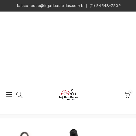
faleconosco@lojaduasrodas.com.br
|
(11) 94548-7502
0