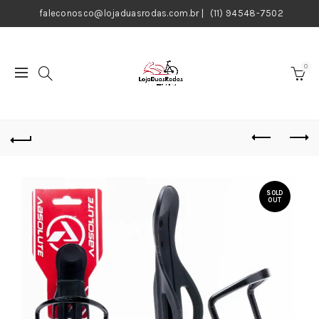
faleconosco@lojaduasrodas.com.br
|
(11) 94548-7502
0
SOLD
OUT