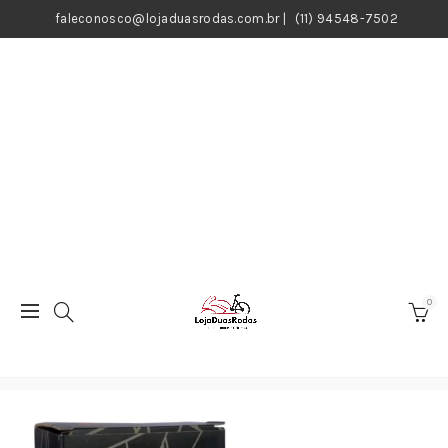
faleconosco@lojaduasrodas.com.br
|
(11) 94548-7502
0