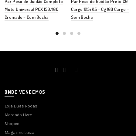
Par Peso de Guidão Completo
Par Peso de Guidão Preto CG
Moto Universal PCX 150/160
Cargo 125i KS – Cg 160 Cargo –
Cromado – Com Bucha
Sem Bucha
ONDE VENDEMOS
Loja Duas Rodas
Mercado Livre
Shopee
Magazine Luiza