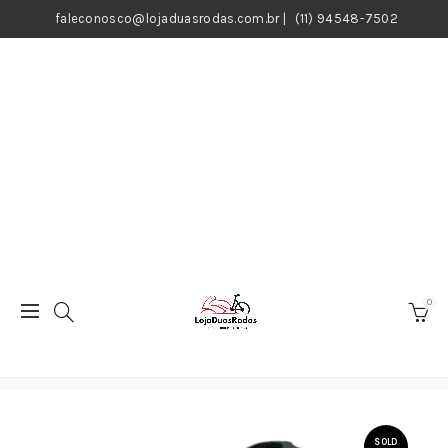
faleconosco@lojaduasrodas.com.br
|
(11) 94548-7502
0
SOLD