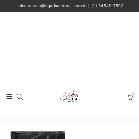
faleconosco@lojaduasrodas.com.br
|
(11) 94548-7502
0