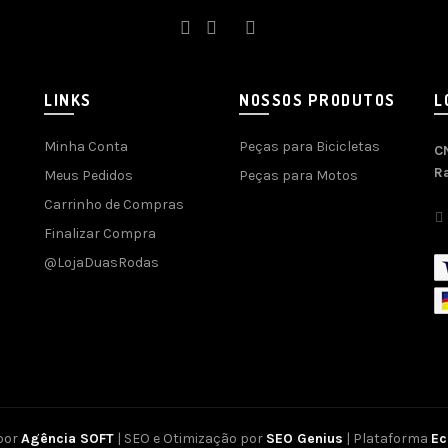
LINKS
NOSSOS PRODUTOS
L
Minha Conta
Peças para Bicicletas
C
R
Meus Pedidos
Peças para Motos
Carrinho de Compras
Finalizar Compra
@LojaDuasRodas
por
Agência SOFT
| SEO e Otimização por
SEO Genius
| Plataforma
E