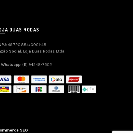
OJA DUAS RODAS
NPJ
: 49.720.884/0001-48
azão Social
: Loja Duas Rodas Ltda.
Whatsapp
: (11) 94548-7502
commerce SEO