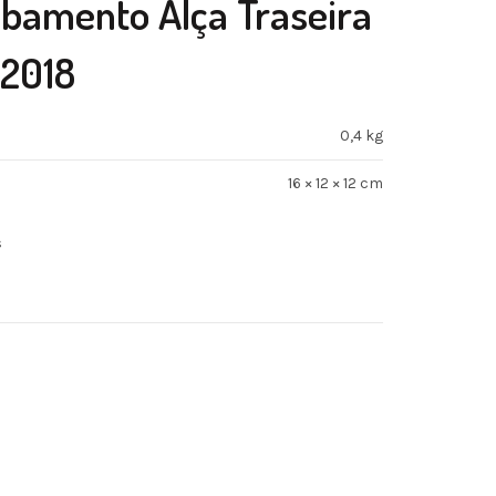
bamento Alça Traseira
2018
0,4 kg
16 × 12 × 12 cm
s