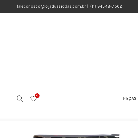
faleconosco@lojaduasrodas.com.br
|
(11) 94548-7502
0
PEÇAS 
Início
Motos
Carenagens
Rabetas
Tampa de Ac