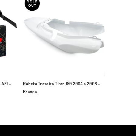
SOLD
OUT
– AZ1 –
Rabeta Traseira Titan 150 2004 a 2008 –
Rabeta Centra
Branca