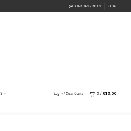
@LOJADUASRODAS
BLOG
OS
Login / Criar Conta
0
/
R$
0,00