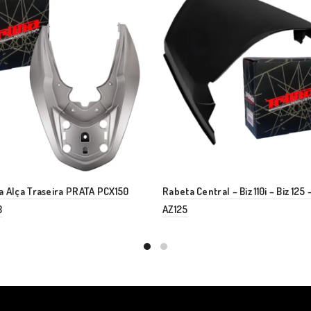
 Alça Traseira PRATA PCX150
Rabeta Central – Biz 110i – Biz 125 
8
AZ125