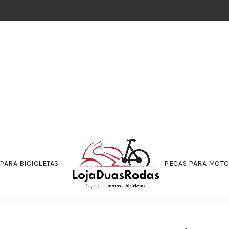
PARA BICICLETAS
PEÇAS PARA MOT
abamento Alça Traseira AZUL PCX150 2018