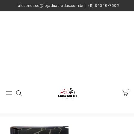
faleconosco@lojaduasrodas.com.br
|
(11) 94548-7502
0