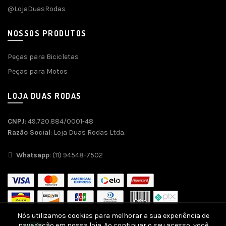
@LojaDuasRodas
NOSSOS PRODUTOS
Peças para Bicicletas
Peças para Motos
LOJA DUAS RODAS
CNPJ
: 49.720.884/0001-48
Razão Social
: Loja Duas Rodas Ltda.
Whatsapp
: (11) 94548-7502
Nós utilizamos cookies para melhorar a sua experiência de
navegação em nossa loja. Ao continuar o seu acesso, você