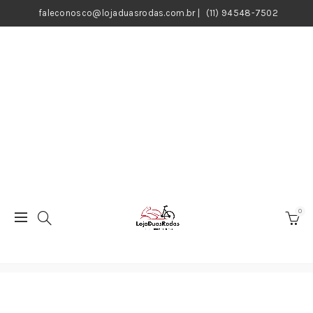
faleconosco@lojaduasrodas.com.br
|
(11) 94548-7502
0