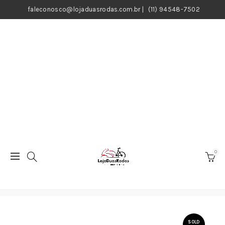
faleconosco@lojaduasrodas.com.br
|
(11) 94548-7502
0
SOLD