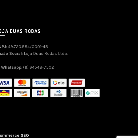
OJA DUAS RODAS
NPJ
: 49.720.884/0001-48
azão Social
: Loja Duas Rodas Ltda.
Whatsapp
: (11) 94548-7502
commerce SEO