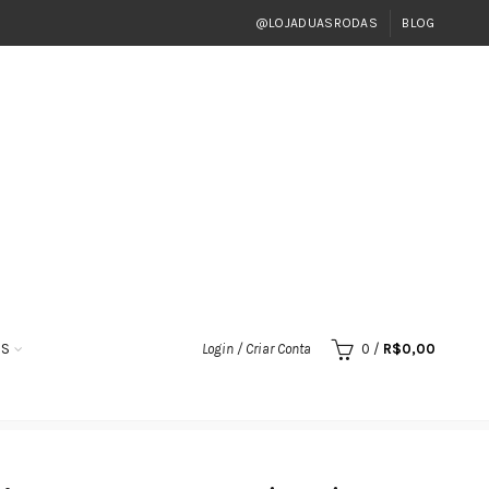
@LOJADUASRODAS
BLOG
OS
Login / Criar Conta
0
/
R$
0,00