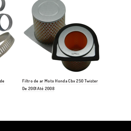
 de
Filtro de ar Moto Honda Cbx 250 Twister
Filtro Ar Es
De 2001 Até 2008
borracha Cur