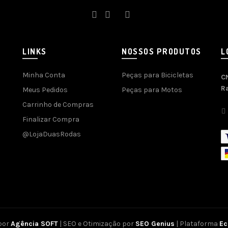
LINKS
NOSSOS PRODUTOS
L
Minha Conta
Peças para Bicicletas
C
R
Meus Pedidos
Peças para Motos
Carrinho de Compras
Finalizar Compra
@LojaDuasRodas
por
Agência SOFT
| SEO e Otimização por
SEO Genius
| Plataforma
E