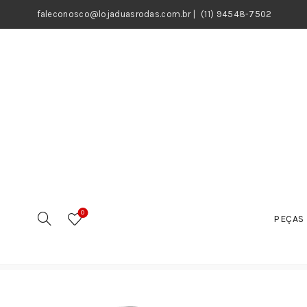
faleconosco@lojaduasrodas.com.br
|
(11) 94548-7502
0
PEÇAS 
Início
Motos
Peças
Filtros
Filtro de Ar
Tela do