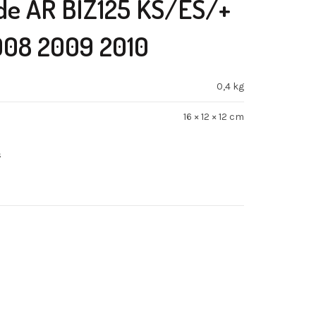
o de AR BIZ125 KS/ES/+
008 2009 2010
0,4 kg
16 × 12 × 12 cm
s