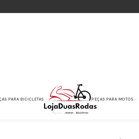
ÇAS PARA BICICLETAS
PEÇAS PARA MOTOS
oias e Bombas de Combustível
Torneira da Gasolina Com Botao XTZ 125/