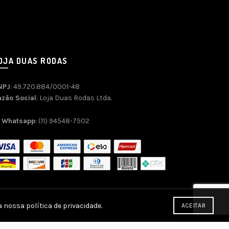
OJA DUAS RODAS
NPJ
: 49.720.884/0001-48
azão Social
: Loja Duas Rodas Ltda.
Whatsapp
: (11) 94548-7502
 nossa política de privacidade.
ACEITAR