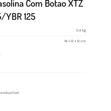
asolina Com Botao XTZ
5/YBR 125
0,4 kg
16 × 12 × 12 cm
s
Combustível