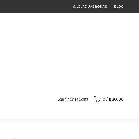
@LOJADUASRODAS
BLOG
Login / Criar Conta
0
/
R$
0,00
Factor 125/YBR 125