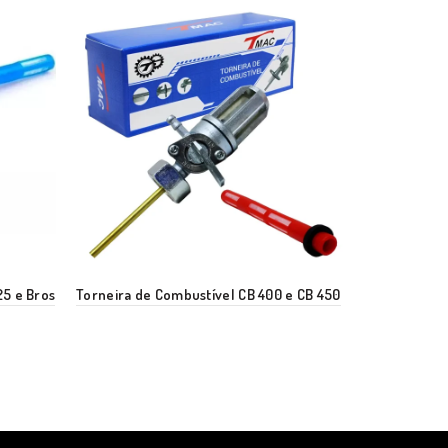
25 e Bros
Torneira de Combustível CB 400 e CB 450
Torneira de 
– Yes 125 SE