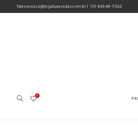
faleconosco@lojaduasrodas.com.br
|
(11) 94548-7502
0
PE
Início
Motos
Peças
Sistema de Combustível
B