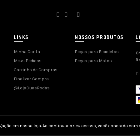
LINKS
NOSSOS PRODUTOS
L
Minha Conta
Peças para Bicicletas
C
R
Meus Pedidos
Peças para Motos
Carrinho de Compras
Finalizar Compra
@LojaDuasRodas
gação em nossa loja. Ao continuar o seu acesso, você concorda com a