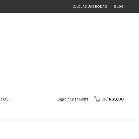
@LOJADUASRODAS
BLOG
OTOS
Login / Criar Conta
0
/
R$
0,00
 125 De 2005 a 2010