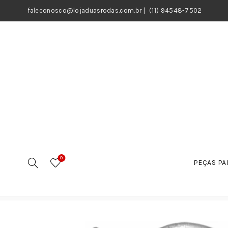
faleconosco@lojaduasrodas.com.br
|
(11) 94548-7502
0
PEÇAS PA
Início
Motos
Peças
Sistema de Combustível
B