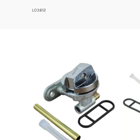
L03612