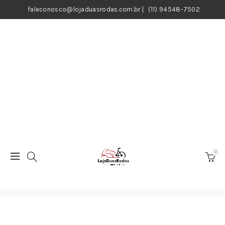
faleconosco@lojaduasrodas.com.br
|
(11) 94548-7502
0