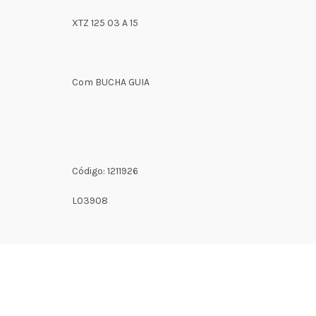
XTZ 125 03 A 15
Com BUCHA GUIA
Código: 1211926
L03908