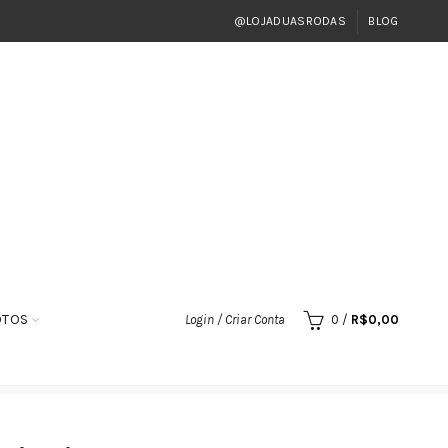
@LOJADUASRODAS
BLOG
OTOS
Login / Criar Conta
0
/
R$
0,00
om Bucha Guia