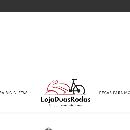
RA BICICLETAS
PEÇAS PARA M
lindro Interno - Suspensão
Tubo Interno Cilindro – XTZ 125 2003 A 2015 C