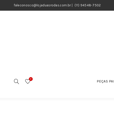
faleconosco@lojaduasrodas.com.br
|
(11) 94548-7502
0
PEÇAS PA
Início
Motos
Peças
Suspensão e acessários
Ci