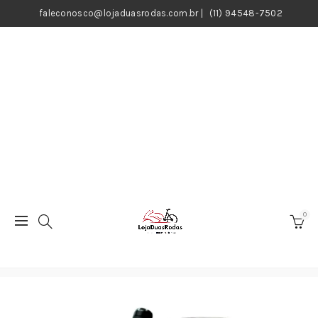
faleconosco@lojaduasrodas.com.br
|
(11) 94548-7502
0