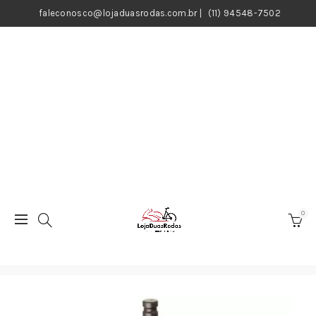
faleconosco@lojaduasrodas.com.br
|
(11) 94548-7502
0