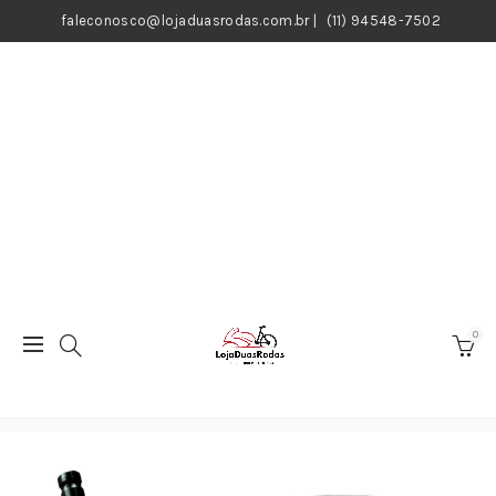
faleconosco@lojaduasrodas.com.br
|
(11) 94548-7502
0