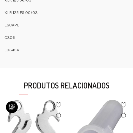
XLR 125 96/03
XLR 125 ES 00/03
ESCAPE
C306
L03494
PRODUTOS RELACIONADOS
SOLD
OUT