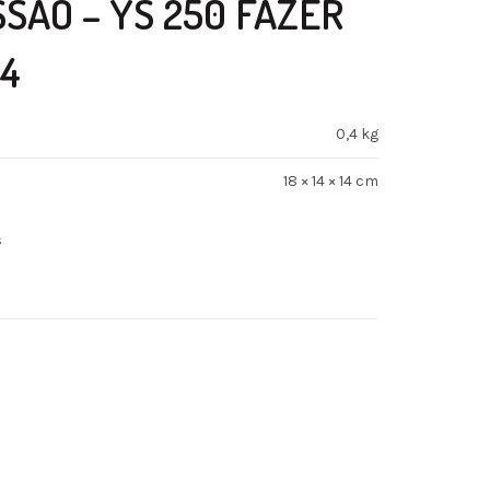
SSAO – YS 250 FAZER
14
0,4 kg
18 × 14 × 14 cm
s