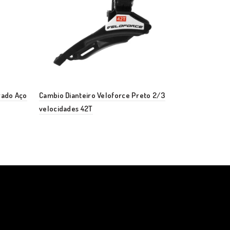
rado Aço
Cambio Dianteiro Veloforce Preto 2/3
Roldana Ace
velocidades 42T
– Alta Quali