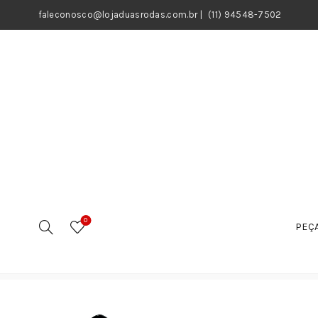
faleconosco@lojaduasrodas.com.br
|
(11) 94548-7502
0
PEÇA
Início
Outros
Válvula ADMISSAO – YS 250 FAZER de