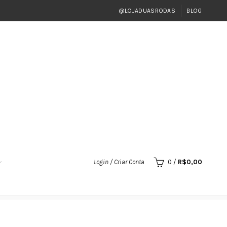
@LOJADUASRODAS
BLOG
Login / Criar Conta
0
/
R$
0,00