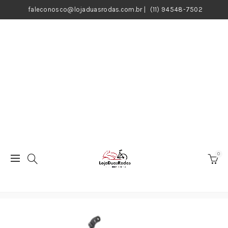
faleconosco@lojaduasrodas.com.br
|
(11) 94548-7502
0