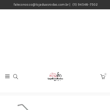
faleconosco@lojaduasrodas.com.br
|
(11) 94548-7502
0