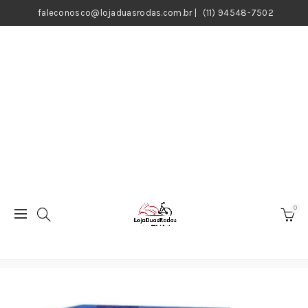
faleconosco@lojaduasrodas.com.br
|
(11) 94548-7502
0