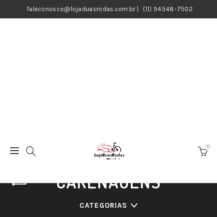
faleconosco@lojaduasrodas.com.br
|
(11) 94548-7502
0
CARENAGENS
CATEGORIAS