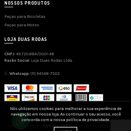
NOSSOS PRODUTOS
Peças para Bicicletas
Peças para Motos
LOJA DUAS RODAS
CNPJ
: 49.720.884/0001-48
Razão Social
: Loja Duas Rodas Ltda.
Whatsapp
: (11) 94548-7502
Nós utilizamos cookies para melhorar a sua experiência de
navegação em nossa loja. Ao continuar o seu acesso, você
concorda com a nossa política de privacidade.
Desenvolvido por
Agência SOFT
| SEO e Otimização por
SEO