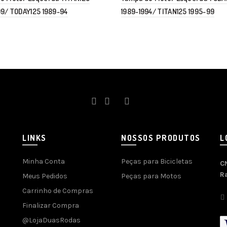
99/ TODAY125 1989-94
1989-1994/ TITAN125 1995-99
LINKS
NOSSOS PRODUTOS
L
Minha Conta
Peças para Bicicletas
C
R
Meus Pedidos
Peças para Motos
Carrinho de Compras
Finalizar Compra
@LojaDuasRodas