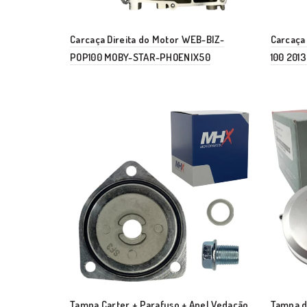
Carcaça Direita do Motor WEB-BIZ-
Carcaça
POP100 MOBY-STAR-PHOENIX50
100 2013
Tampa Carter + Parafuso + Anel Vedação
Tampa d