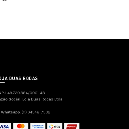
OJA DUAS RODAS
NPJ
: 49.720.884/0001-48
azão Social
: Loja Duas Rodas Ltda.
Whatsapp
: (11) 94548-7502