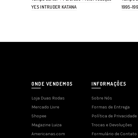
YES INTRUDER KATANA
1995-19
ONDE VENDEMOS
INFORMAÇÕES
Loja Duas Rodas
Sobre Nós
Mercado Livre
Formas de Entrega
Shopee
Política de Privacidade
Magazine Luiza
Trocas e Devoluções
Americanas.com
Formulário de Contato