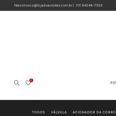
faleconosco@lojaduasrodas.com.br
|
(11) 94548-7502
0
PE
TODOS
VÁLVULA
ACIONADOR DA CORRE