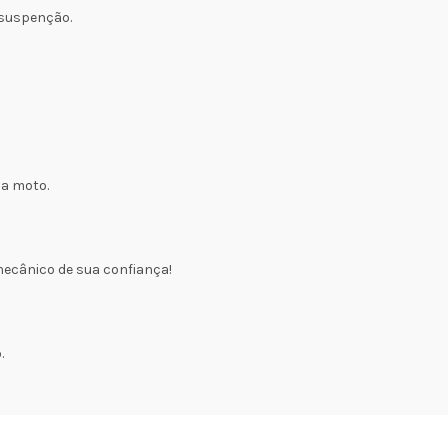
 suspenção.
ua moto.
mecânico de sua confiança!
.