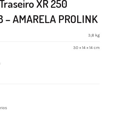
Traseiro XR 250
08 – AMARELA PROLINK
3,8 kg
30 × 14 × 14 cm
s
rios