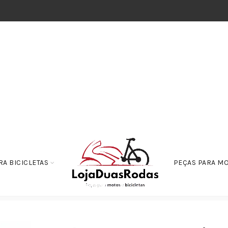
RA BICICLETAS
PEÇAS PARA M
ortecedor Traseiro XR 250 Tornado 01/08 – AMARELA PROLINK