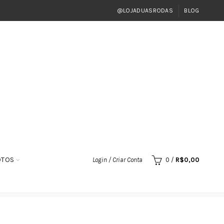
@LOJADUASRODAS
BLOG
OTOS
Login / Criar Conta
0
/
R$
0,00