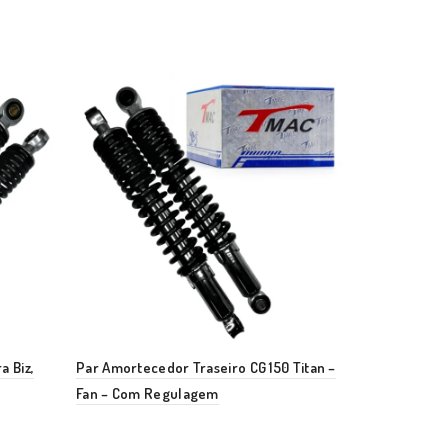
a Biz,
Par Amortecedor Traseiro CG 150 Titan –
Amortecedor 
Fan – Com Regulagem
160 – Prolink