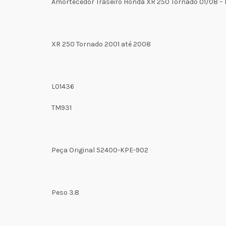
Amortecedor Traseiro Honda XR 250 Tornado 01/08 
XR 250 Tornado 2001 até 2008
L01436
TM931
Peça Original 52400-KPE-902
Peso 3.8