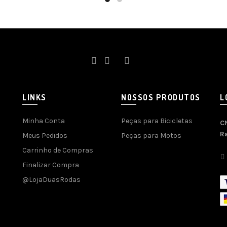
LINKS
NOSSOS PRODUTOS
L
Minha Conta
Peças para Bicicletas
C
R
Meus Pedidos
Peças para Motos
Carrinho de Compras
Finalizar Compra
@LojaDuasRodas