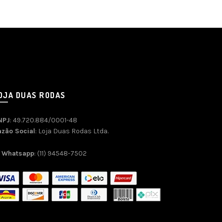
OJA DUAS RODAS
NPJ
: 49.720.884/0001-48
azão Social
: Loja Duas Rodas Ltda.
Whatsapp
: (11) 94548-7502