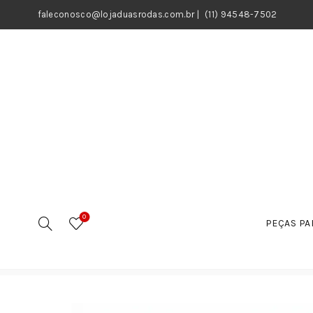
faleconosco@lojaduasrodas.com.br
|
(11) 94548-7502
0
PEÇAS PA
Início
Motos
Peças
Suspensão e acessários
Am