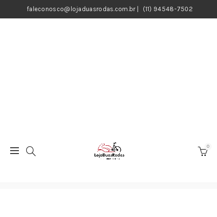
faleconosco@lojaduasrodas.com.br
|
(11) 94548-7502
0