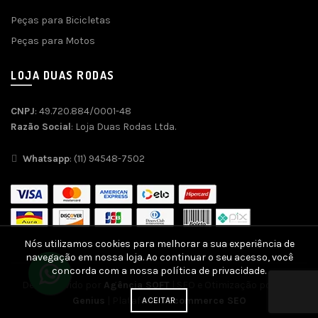
Peças para Bicicletas
Peças para Motos
LOJA DUAS RODAS
CNPJ
: 49.720.884/0001-48
Razão Social
: Loja Duas Rodas Ltda.
Whatsapp
: (11) 94548-7502
Nós utilizamos cookies para melhorar a sua experiência de
navegação em nossa loja. Ao continuar o seu acesso, você
concorda com a nossa política de privacidade.
Desenvolvido por
Agência SOFT
| SEO e Otimização por
SEO
Genius
| Plataforma
Ecommerce SEO
ACEITAR