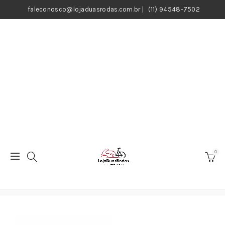
faleconosco@lojaduasrodas.com.br
|
(11) 94548-7502
0