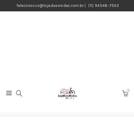
faleconosco@lojaduasrodas.com.br
|
(11) 94548-7502
0