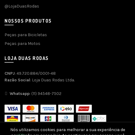
@LojaDuasRodas
NOSSOS PRODUTOS
Peças para Bicicletas
Peças para Motos
LOJA DUAS RODAS
CNPJ
: 49.720.884/0001-48
Razão Social
: Loja Duas Rodas Ltda.
Whatsapp
: (11) 94548-7502
Nós utilizamos cookies para melhorar a sua experiência de