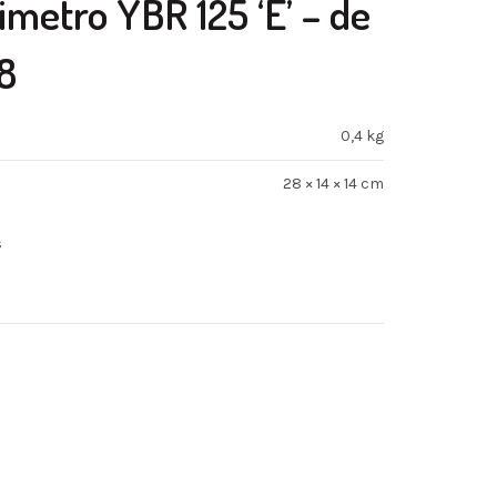
imetro YBR 125 ‘E’ – de
8
0,4 kg
28 × 14 × 14 cm
s