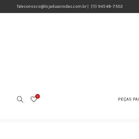
faleconosco@lojaduasrodas.com.br
|
(11) 94548-7502
0
PEÇAS PA
Início
Motos
Peças
Cabos / Acessórios
Cabo d