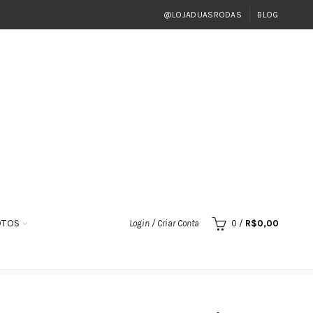
@LOJADUASRODAS
BLOG
OTOS
Login / Criar Conta
0
/
R$
0,00