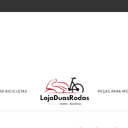
RA BICICLETAS
PEÇAS PARA M
e Velocimetro
Cabo do Velocimetro YBR 125 ‘E’ – de 2000 até 2008