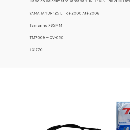
Cabo do Velocimetro Yamaha YBR ‘E’ 125 – de 2000 at
YAMAHA YBR 125 E – de 2000 Até 2008
Tamanho 765MM
TM7009 — CV-020
L01770