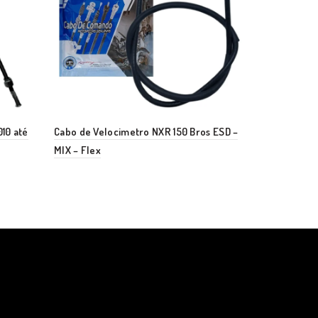
010 até
Cabo de Velocimetro NXR 150 Bros ESD –
Cabo do Velo
MIX – Flex
775MM