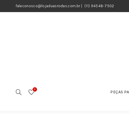
faleconosco@lojaduasrodas.com.br
|
(11) 94548-7502
0
PEÇAS PA
Início
Motos
Peças
Coletor de Admissão
Colet