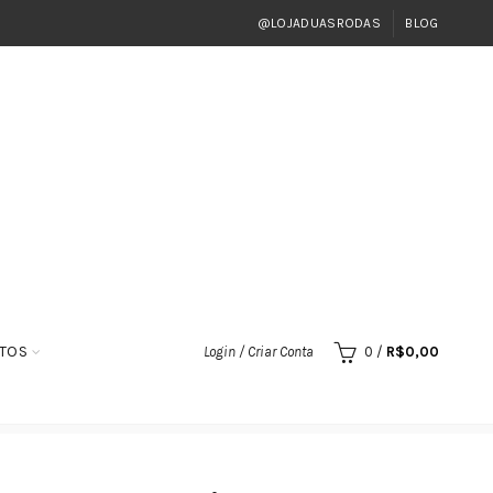
@LOJADUASRODAS
BLOG
TOS
Login / Criar Conta
0
/
R$
0,00