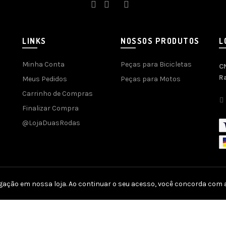
LINKS
NOSSOS PRODUTOS
L
Minha Conta
Peças para Bicicletas
C
R
Meus Pedidos
Peças para Motos
Carrinho de Compras
Finalizar Compra
@LojaDuasRodas
gação em nossa loja. Ao continuar o seu acesso, você concorda com a
por
Agência SOFT
| SEO e Otimização por
SEO Genius
| Plataforma
E