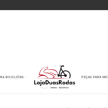
RA BICICLETAS
PEÇAS PARA MO
or de Admissão Yamaha YBR/YS 150 E/ED/SED – XTZ 150