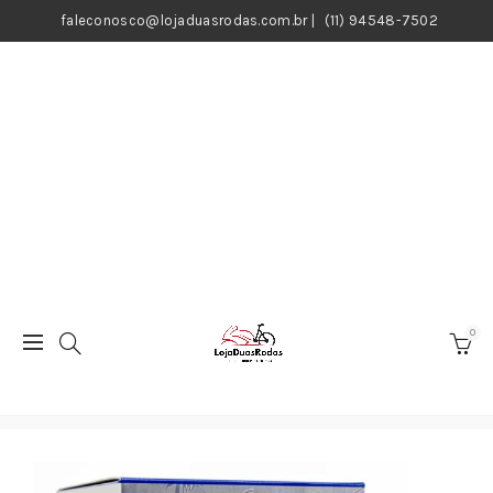
faleconosco@lojaduasrodas.com.br
|
(11) 94548-7502
0